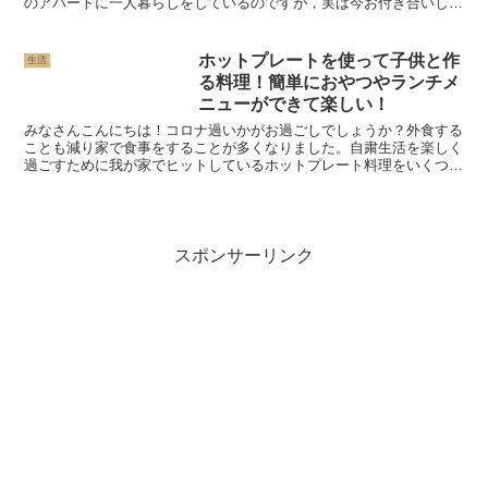
のアパートに一人暮らしをしているのですが，実は今お付き合いして
いる方と同棲をしようと考えています．うふふ♪同棲は夢が含...
ホットプレートを使って子供と作
生活
る料理！簡単におやつやランチメ
ニューができて楽しい！
みなさんこんにちは！コロナ過いかがお過ごしでしょうか？外食する
ことも減り家で食事をすることが多くなりました。自粛生活を楽しく
過ごすために我が家でヒットしているホットプレート料理をいくつか
紹介したいと思います。自粛生活で困ること･･･それは３...
スポンサーリンク