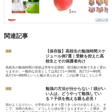
関連記事
【保存版】高校生の勉強時間スケ
生活
ジュール例7選｜受験を控えた高
校生とその保護者向け
高校生の勉強時間の現状は学年や志望校、部活動の有無で大きく変わ
りますが、一般的な目安としては高1で1〜3時間、高2で2〜4時間、
高3で4〜8時間といった幅が見られます。この記事ではこうした平均
値と理想値を示したうえで、自分の状況に合わせた具...
勉強の方法が分からない！頭がい
生活
い人は、どうやって勉強してい
る？子供を抱える親も必見！
頭がよくなりたい。小学生のときそう思うきっかけがありました。そ
こで、当時の先生に「どうしたら頭が良くなりますか？」と聞き、言