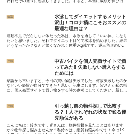
われたその通りに勉強してきました。すると、本当に成績が伸び旧帝
大の医学部に合格することができました。僕が先生に何を教...
水泳してダイエットするメリット
生活
沢山！コロナ禍にこそおススメの
最適な理由は？
運動不足でだらしない体だった私は、水泳を通して「いい体」になり
たいと思いました。それでダイエット目的で水泳を始めました。結果
どうなったか？なんと驚くなかれ！体重8kg減です。逆三角形のいい
体になれました♪次ぎにそのことを詳しくご紹介しますね...
中古バイクを個人売買サイトで買
生活
ってみた‼ 失敗しない購入をする
ためには
結論から言いますと、今回の買い物は失敗でした。何故失敗したのか
などいい経験が自分でできたと思い、記事にします。皆さんが私の様
に、個人売買サイトで買い物をする時の参考にしてください。新しく
副業を始める為にバイクが欲しい副業で配達の仕事を始めよ...
引っ越し前の物件探しで比較す
生活
る？！人それぞれの状況で変る優
先順位がある
こんにちは！鈴木です．皆さんは，物件情報を見たことはあります
か？物件探し悩みませんか？私鈴木は，絶賛お悩み中です！今は1K