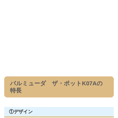
バルミューダ ザ・ポットK07Aの
特長
①デザイン