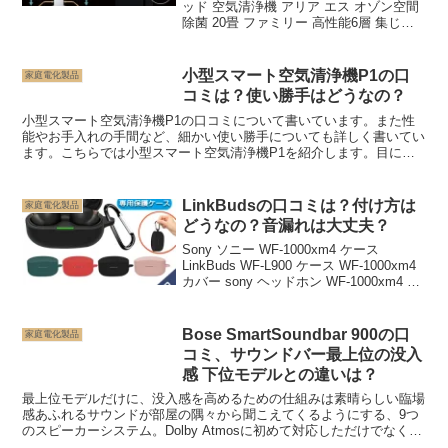
ッド 空気清浄機 アリア エス オゾン空間
除菌 20畳 ファミリー 高性能6層 集じん
脱臭フィルター CO2センサー搭載 ホワイ
ト ブラック 店舗 企業 会社 オフィス ホ
テル...
小型スマート空気清浄機P1の口
家庭電化製品
コミは？使い勝手はどうなの？
小型スマート空気清浄機P1の口コミについて書いています。また性
能やお手入れの手間など、細かい使い勝手についても詳しく書いてい
ます。こちらでは小型スマート空気清浄機P1を紹介します。目に見
えないウイルスや菌を気にしなくてはならないこのご時勢。...
LinkBudsの口コミは？付け方は
家庭電化製品
どうなの？音漏れは大丈夫？
Sony ソニー WF-1000xm4 ケース
LinkBuds WF-L900 ケース WF-1000xm4
カバー sony ヘッドホン WF-1000xm4 ケ
ース シリコン ソフトケース カラビナ付
き 保護 2021最新 収納 専用...
Bose SmartSoundbar 900の口
家庭電化製品
コミ、サウンドバー最上位の没入
感 下位モデルとの違いは？
最上位モデルだけに、没入感を高めるための仕組みは素晴らしい臨場
感あふれるサウンドが部屋の隅々から聞こえてくるようにする、9つ
のスピーカーシステム。Dolby Atmosに初めて対応しただけでなく、
ボーズ独自の様々な技術を搭載していることも特...