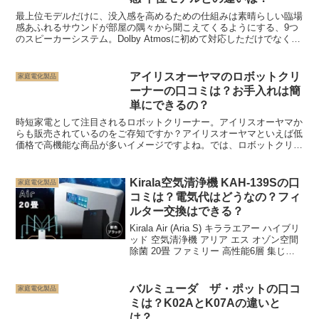
最上位モデルだけに、没入感を高めるための仕組みは素晴らしい臨場
感あふれるサウンドが部屋の隅々から聞こえてくるようにする、9つ
のスピーカーシステム。Dolby Atmosに初めて対応しただけでなく、
ボーズ独自の様々な技術を搭載していることも特...
アイリスオーヤマのロボットクリ
家庭電化製品
ーナーの口コミは？お手入れは簡
単にできるの？
時短家電として注目されるロボットクリーナー。アイリスオーヤマか
らも販売されているのをご存知ですか？アイリスオーヤマといえば低
価格で高機能な商品が多いイメージですよね。では、ロボットクリー
ナーの評判はどうなのでしょうか。本記事ではアイリスオー...
Kirala空気清浄機 KAH-139Sの口
家庭電化製品
コミは？電気代はどうなの？フィ
ルター交換はできる？
Kirala Air (Aria S) キララエアー ハイブリ
ッド 空気清浄機 アリア エス オゾン空間
除菌 20畳 ファミリー 高性能6層 集じん
脱臭フィルター CO2センサー搭載 ホワイ
ト ブラック 店舗 企業 会社 オフィス ホ
テル...
バルミューダ ザ・ポットの口コ
家庭電化製品
ミは？K02AとK07Aの違いと
は？