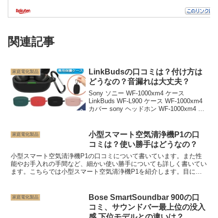
関連記事
LinkBudsの口コミは？付け方は
家庭電化製品
どうなの？音漏れは大丈夫？
Sony ソニー WF-1000xm4 ケース
LinkBuds WF-L900 ケース WF-1000xm4
カバー sony ヘッドホン WF-1000xm4 ケ
ース シリコン ソフトケース カラビナ付
き 保護 2021最新 収納 専用...
小型スマート空気清浄機P1の口
家庭電化製品
コミは？使い勝手はどうなの？
小型スマート空気清浄機P1の口コミについて書いています。また性
能やお手入れの手間など、細かい使い勝手についても詳しく書いてい
ます。こちらでは小型スマート空気清浄機P1を紹介します。目に見
えないウイルスや菌を気にしなくてはならないこのご時勢。...
Bose SmartSoundbar 900の口
家庭電化製品
コミ、サウンドバー最上位の没入
感 下位モデルとの違いは？