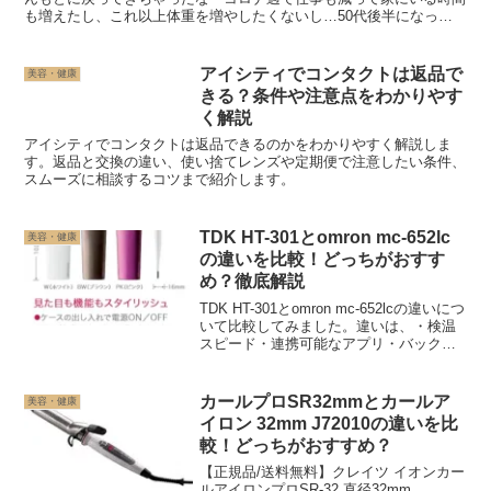
も増えたし、これ以上体重を増やしたくないし…50代後半になった
けどあの時ダイエットできたのだからもう一度頑張ってみ...
アイシティでコンタクトは返品で
美容・健康
きる？条件や注意点をわかりやす
く解説
アイシティでコンタクトは返品できるのかをわかりやすく解説しま
す。返品と交換の違い、使い捨てレンズや定期便で注意したい条件、
スムーズに相談するコツまで紹介します。
TDK HT-301とomron mc-652lc
美容・健康
の違いを比較！どっちがおすす
め？徹底解説
TDK HT-301とomron mc-652lcの違いにつ
いて比較してみました。違いは、・検温
スピード・連携可能なアプリ・バックラ
イト・メモリ・電池寿命・電源オン/オフ
の操作があります。シンプルなデザイン
がお好みで予算を抑えたい方はTDK...
カールプロSR32mmとカールア
美容・健康
イロン 32mm J72010の違いを比
較！どっちがおすすめ？
【正規品/送料無料】クレイツ イオンカー
ルアイロンプロSR-32 直径32mm