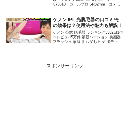
C73310 カールプロ SR32mm コテ
ヘアアイロンレイツ ヘアーアイロン ヘア
アイロン コテ ヘアコテ ASU楽天で購入
カールプロSR32mmとカールア...
ケノン IPL 光脱毛器の口コミ!そ
美容・健康
の効果は？使用法や魅力も解説！
ケノン 公式 脱毛器 ランキング3382日1位
※レビュ-15万件 最新バージョン 美顔器
フラッシュ 家庭用 ムダ毛 ヒゲ ボディ メ
ンズ kenon 永久に剃刀は嫌口コミ アンダ
ーヘア レーザー 髭 フェイス 光美容器 脱
毛器ケノン公式 ...
スポンサーリンク