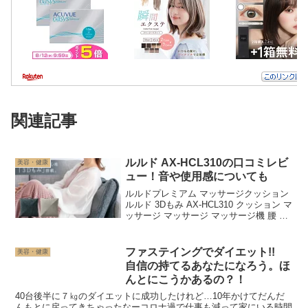
関連記事
ルルド AX-HCL310の口コミレビ
美容・健康
ュー！音や使用感についても
ルルドプレミアム マッサージクッション
ルルド 3Dもみ AX-HCL310 クッション マ
ッサージ マッサージ マッサージ機 腰 ル
ルド マッサージ クッション マッサージ
器 プレゼント 母の日 父の日 ギフト実用
的 【楽ギフ_包装】 沖...
ファステイングでダイエット!!
美容・健康
自信の持てるあなたになろう。ほ
んとにこうかあるの？！
40台後半に７㎏のダイエットに成功したけれど…10年かけてだんだ
んもとに戻ってきちゃったなーコロナ過で仕事も減って家にいる時間