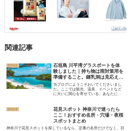
関連記事
石垣島 川平湾グラスボートを体
イベント
験しました｜持ち物は雨対策用を
準備すること。鍾乳洞は見応えあ
りますよ！
当ブログにようこそおいでくださいまし
た。ここでは観光、温泉、イベントなど
に大いに関心を寄せている、あなたにお
役に立てる情報をお届けしています。今
回は「石垣島の川平湾」に行った（30
代、女性）の体験を取り上げます。今回
花見スポット 神奈川で迷ったら
イベント
のリアルな体験とお勧め情...
ここ！おすすめ名所・穴場・夜桜
スポットまとめ
神奈川で花見スポットを探しているなら、定番の名所だけでなく、目