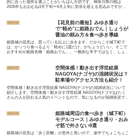
的に合った場所を選ぶことがいちばん大切です。神奈川県の桜は
2026年もおおむね3月下旬〜4月上旬に見頃を迎える見込みですが、
河津桜のような早咲きなら2月下旬ごろから楽しめます。「...
【花見前の最短】みゆき通り
イベント
で“軽め”に姫路おでん｜しょうが
醤油の頼み方＆食べ歩き導線
姫路城の花見は、思っている以上に歩きます。だからこそ城下町で
は、がっつり食べるより「軽めに1皿だけ」がちょうどいい。そこで
おすすめが姫路名物「姫路おでん」。一般的な辛子ではなく、しょう
が醤油で食べるのが特徴です（かけても、つけてもOK）。※...
空間体感！動き出す浮世絵展
イベント
NAGOYA(ナゴヤ)の混雑状況は？
駐車場やアクセス方法も紹介！
空間体感！動き出す浮世絵展 NAGOYA(ナゴヤ)の混雑状況について
紹介します。空間体感！動き出す浮世絵展 NAGOYA(ナゴヤ)はたく
さんの人が訪れる人気のイベントなので、気になるのが混雑状況です
よね。そこで今回は、空間体感！動き出す浮世...
姫路城周辺の食べ歩き（城下町）
イベント
モデルコース｜みゆき通り・おみ
ぞ筋で外さない9選
姫路城の花見は「歩く距離」が意外と長いので、途中でちょこちょこ