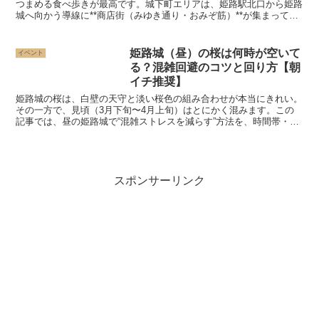
つまめる食べ歩きが最高です。城下町エリアは、姫路駅北口から姫路
城へ向かう導線に**商店街（みゆき通り・おみぞ筋）**が集まってい
て回りやすいのも魅力。食べ歩きの中心エリアはここ ...
姫路城（昼）の桜は何時が空いて
イベント
る？混雑回避のコツと回り方【朝
イチ推奨】
姫路城の桜は、白壁の天守と淡い桜色の組み合わせが本当にきれい。
その一方で、見頃（3月下旬〜4月上旬）はとにかく混みます。この
記事では、昼の姫路城で“混雑ストレスを減らす”方法を、時間帯・お
すすめルート・駐車場の考え方までまとめました。朝イチ...
スポンサーリンク