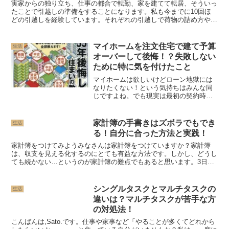
実家からの独り立ち、仕事の都合で転勤、家を建てて転居、そういっ
たことで引越しの準備をすることになります。私も今までに10回ほ
どの引越しを経験しています。それぞれの引越しで荷物の詰め方や準
備のコツなどつかんできました。そんな引越しについてお話...
マイホームを注文住宅で建て予算
生活
オーバーして後悔！？失敗しない
ために特に気を付けたこと
マイホームは欲しいけどローン地獄には
なりたくない！という気持ちはみんな同
じですよね。でも現実は最初の契約時よ
り大幅に金額が上がってしまった…とい
う声をよく聞きます。そんな中、我が家
は最初の契約時とほとんど変わらない金
家計簿の手書きはズボラでもでき
生活
額でマイホームを手に入れ...
る！自分に合った方法と実践！
家計簿をつけてみようみなさんは家計簿をつけていますか？家計簿
は、収支を見える化するのにとても有益な方法です。しかし、どうし
ても続かない…というのが家計簿の難点でもあると思います。3日坊
主の代表の様な私もまさにそれに悩んでいた1人です(笑)こ...
シングルタスクとマルチタスクの
生活
違いは？マルチタスクが苦手な方
の対処法！
こんばんは,Sato.です。仕事や家事など「やることが多くてどれから