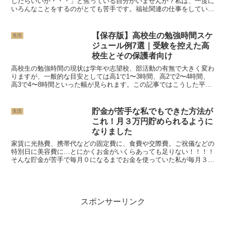
したらいいか・・・」と焦っている自分がいませんか？私は、一度に
いろんなことをするのがとても苦手です。福祉関連の仕事をしている
と、どうしても支援の方法や利用者さんの状況など、...
【保存版】高校生の勉強時間スケ
生活
ジュール例7選｜受験を控えた高
校生とその保護者向け
高校生の勉強時間の現状は学年や志望校、部活動の有無で大きく変わ
りますが、一般的な目安としては高1で1〜3時間、高2で2〜4時間、
高3で4〜8時間といった幅が見られます。この記事ではこうした平均
値と理想値を示したうえで、自分の状況に合わせた具...
貯金が苦手な私でもできた方法が
生活
これ！月３万円貯められるように
なりました
家賃に光熱費、携帯代などの固定費に、食費や交際費。ご祝儀などの
特別日に美容費に…とにかくお金がいくらあっても足りない！！！！
そんな貯金が苦手で毎月０になるまでお金を使っていた私が毎月３万
円貯金できるようになった理由をお話ししたいと思います。...
スポンサーリンク