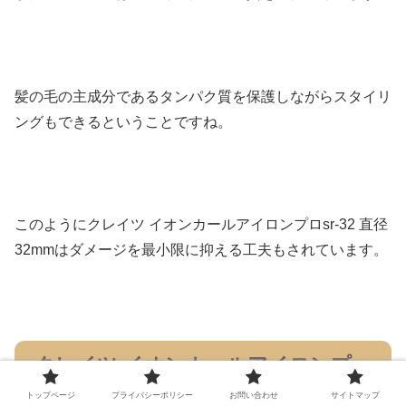
髪の毛の主成分であるタンパク質を保護しながらスタイリ
ングもできるということですね。
このようにクレイツ イオンカールアイロンプロsr-32 直径
32mmはダメージを最小限に抑える工夫もされています。
クレイツ イオンカールアイロンプ
ロsr-32 直径32mmの口コミや評判
トップページ
プライバシーポリシー
お問い合わせ
サイトマップ