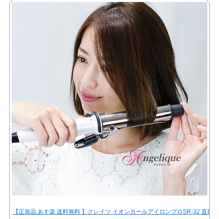
【正規品 あす楽 送料無料 】クレイツ イオンカールアイロンプロSR-32 直径32