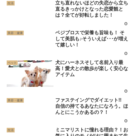
立ち直れないほどの失恋から立ち
生活
直るきっかけとなった恋愛観と
は？全てが好転しました！
ベジブロスで栄養も旨味も！ そ
美容・健康
して美肌も♪そういえば･･･が増え
て嬉しい！
犬にハーネスそして名前入り最
ペット
高！愛犬との散歩が楽しく安心な
アイテム
ファステイングでダイエット!!
美容・健康
自信の持てるあなたになろう。ほ
んとにこうかあるの？！
ミニマリストに憧れる理由？！お
生活
気に入りのモノだけに囲まれて生